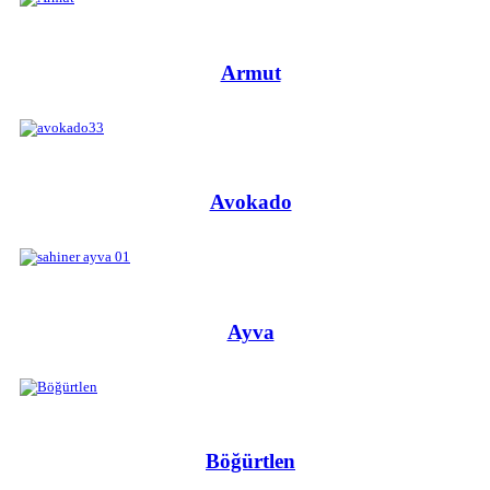
Armut
Avokado
Ayva
Böğürtlen