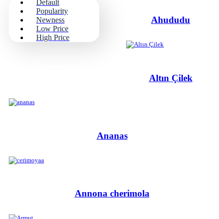
Default
Popularity
Ahududu
Newness
Low Price
High Price
Altın Çilek
Ananas
Annona cherimola