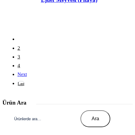
1
2
3
4
Next
Last
Ürün Ara
Ara:
Ara