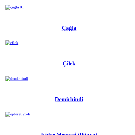
Çağla
Çilek
Demirhindi
Ejder Meyvesi (Pitaya)