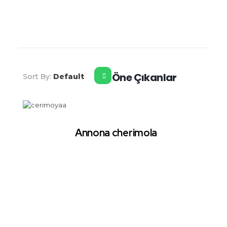
Şahiner Tropikal
Tropikal Meyveler
Öne Çıkanlar
Sort By:
Default
Annona cherimola