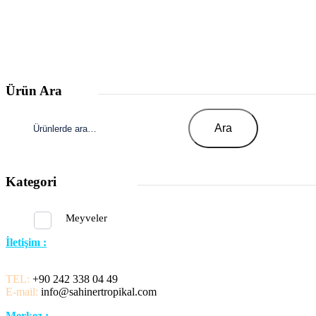
Ürün Ara
Ara:
Ara
Kategori
Meyveler
İletişim :
TEL:
+90 242 338 04 49
E-mail:
info@sahinertropikal.com
Merkez :