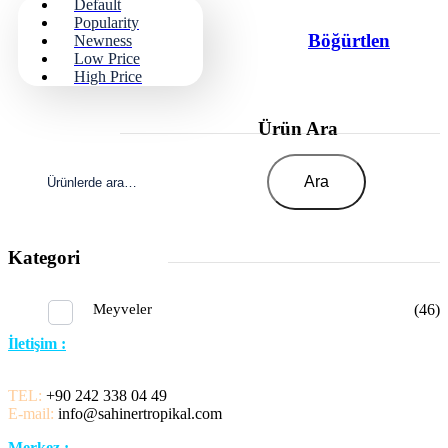
Default
Popularity
Böğürtlen
Newness
Low Price
High Price
Ürün Ara
Ara:
Ara
Kategori
Meyveler
(46)
İletişim :
TEL:
+90 242 338 04 49
E-mail:
info@sahinertropikal.com
Merkez :