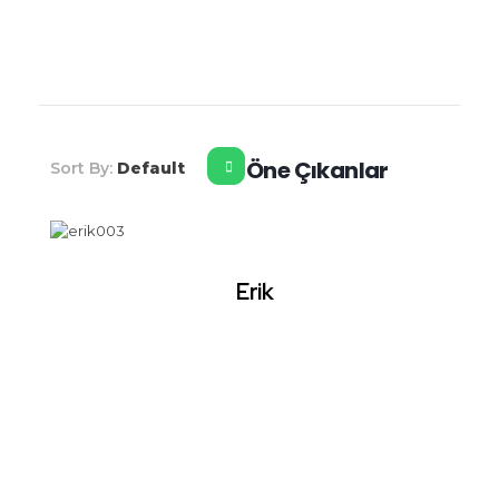
Şahiner Tropikal
Tropikal Meyveler
Öne Çıkanlar
Sort By:
Default
Erik