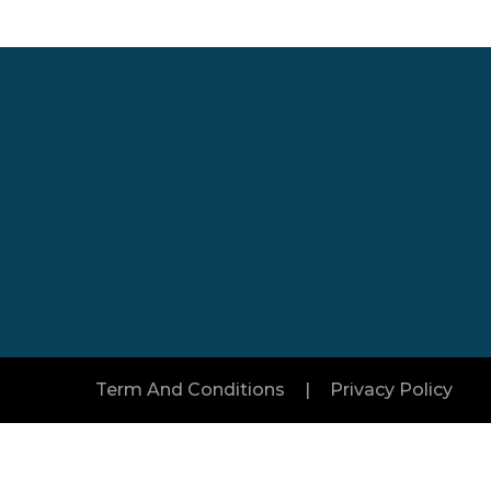
Şube 2 :
 Ve
Şahiner Soğuk Hava Depo Ve
i
Paketleme Tesisi Canbazlarköyü
ddesi
Mahallesi Kanal Sokak Kapı: 10 İç
Kapı No:1 Gürsu / Bursa
Term And Conditions
|
Privacy Policy