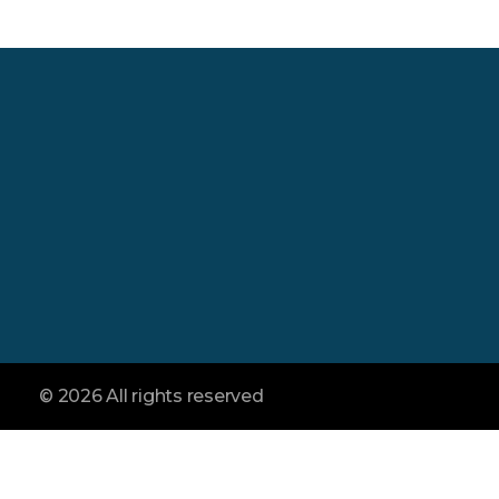
İletişim :
Merkez :
Şahiner Soğuk Hava
Yönetim Antalya Ya
TEL:
+90 242 338 04 49
Toptancı Hal No 83
E-mail:
Kepez / Antalya
info@sahinertropikal.com
© 2026 All rights reserved