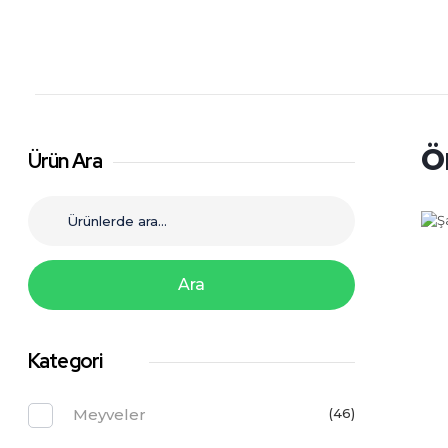
Şahiner Tropikal
Tropikal Meyveler
Ö
Ürün Ara
Ara
Kategori
Meyveler
(46)