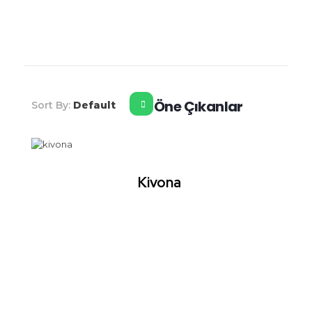
Şahiner Tropikal
Tropikal Meyveler
Öne Çıkanlar
Sort By:
Default
Kivona