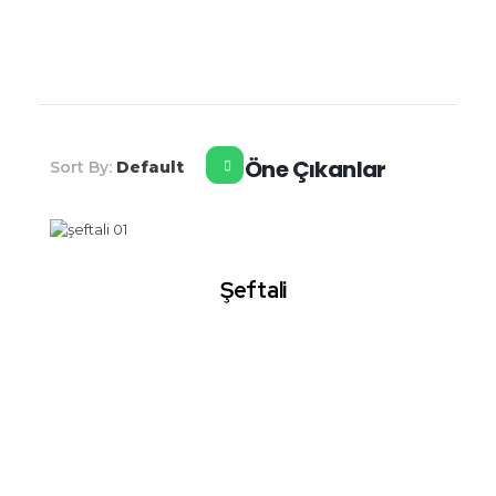
Şahiner Tropikal
Tropikal Meyveler
Öne Çıkanlar
Sort By:
Default
Şeftali