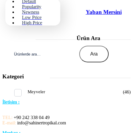
Default
Popularity
Yaban Mersini
Newness
Low Price
High Price
Ürün Ara
Ara:
Ara
Kategori
Meyveler
(46)
İletişim :
TEL:
+90 242 338 04 49
E-mail:
info@sahinertropikal.com
Merkez :