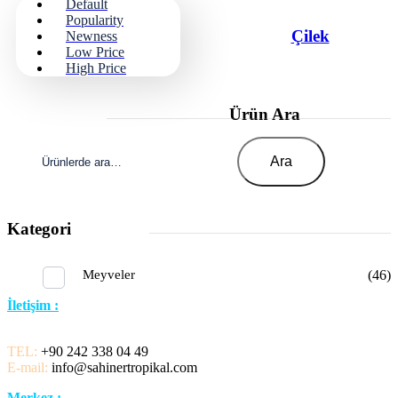
Default
Popularity
Çilek
Newness
Low Price
High Price
Ürün Ara
Ara:
Ara
Kategori
Meyveler
(46)
İletişim :
TEL:
+90 242 338 04 49
E-mail:
info@sahinertropikal.com
Merkez :