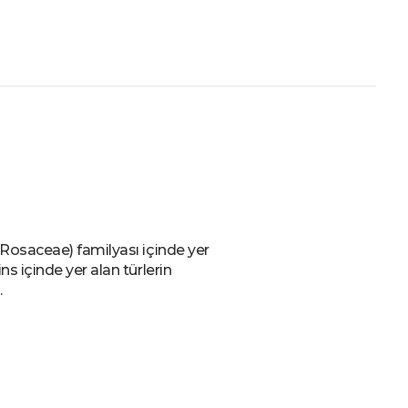
Ara
r (Rosaceae) familyası içinde yer
ins içinde yer alan türlerin
.