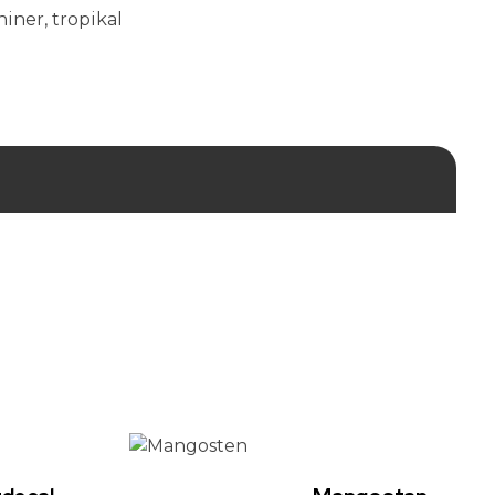
hiner
,
tropikal