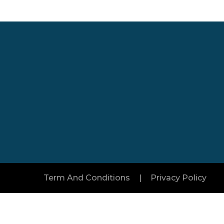
Şube 2 :
 Ve
Şahiner Soğuk Hava Depo Ve
i
Paketleme Tesisi Canbazlarköyü
ddesi
Mahallesi Kanal Sokak Kapı: 10 İç
Kapı No:1 Gürsu / Bursa
Term And Conditions
|
Privacy Policy