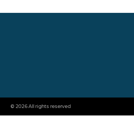
İletişim :
Merkez :
Şahiner Soğuk Hava
Yönetim Antalya Ya
TEL:
+90 242 338 04 49
Toptancı Hal No 83
E-mail:
Kepez / Antalya
info@sahinertropikal.com
© 2026 All rights reserved