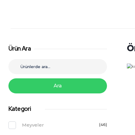
Şahiner Tropikal
Tropikal Meyveler
Ö
Ürün Ara
Ara
Kategori
Meyveler
(46)