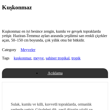
Kuşkonmaz
Kuşkonmaz en iyi besince zengin, kumlu ve gevşek topraklarda
yetişir. Haziran-Temmuz ayları arasında yeşilimsi sarı renkli çiçekler
açan, 50–150 cm boyunda, çok yıllık otsu bir bitkidir.
Category
Meyveler
Tags
kuşkonmaz
,
meyve
,
şahiner tropikal
,
tropik
Açıklama
Sulak, kumlu ve killi, kuvvetli topraklarda, ormanlık
yerlerde yetişir. Gövdeleri dik, yeşil düzgün yüzlü ve