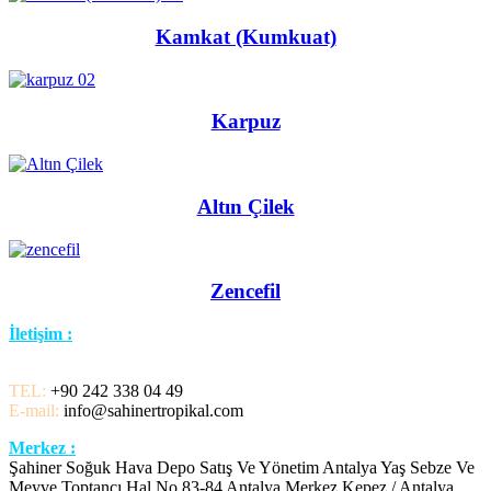
Kamkat (Kumkuat)
Karpuz
Altın Çilek
Zencefil
İletişim :
TEL:
+90 242 338 04 49
E-mail:
info@sahinertropikal.com
Merkez :
Şahiner Soğuk Hava Depo Satış Ve Yönetim Antalya Yaş Sebze Ve
Meyve Toptancı Hal No 83-84 Antalya Merkez Kepez / Antalya