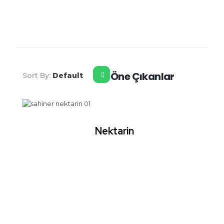
Şahiner Tropikal
Tropikal Meyveler
Öne Çıkanlar
Sort By:
Default
Nektarin