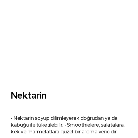
Şahiner Tropikal
Tropikal Meyveler
Nektarin
• Nektarin soyup dilimleyerek doğrudan ya da
kabuğu ile tüketilebilir. • Smoothielere, salatalara,
kek ve marmelatlara güzel bir aroma vericidir.