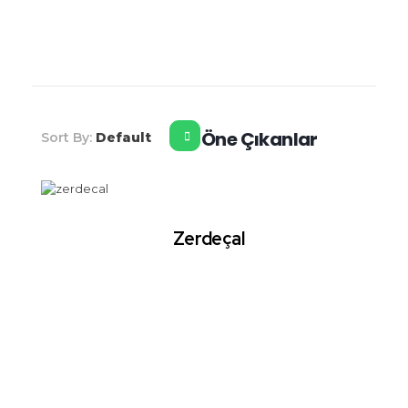
Şahiner Tropikal
Tropikal Meyveler
Öne Çıkanlar
Sort By:
Default
Zerdeçal