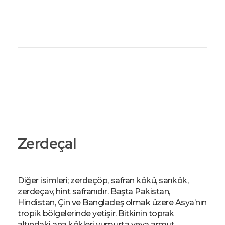
Şahiner Tropikal
Tropikal Meyveler
Zerdeçal
Diğer isimleri; zerdeçöp, safran kökü, sarıkök,
zerdeçav, hint safranıdır. Başta Pakistan,
Hindistan, Çin ve Bangladeş olmak üzere Asya’nın
tropik bölgelerinde yetişir. Bitkinin toprak
altındaki ana kökleri yumurta veya armut