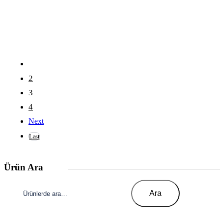
1
2
3
4
Next
Last
Ürün Ara
Ara:
Ara