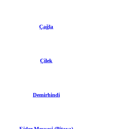
Çağla
Çilek
Demirhindi
Ejder Meyvesi (Pitaya)