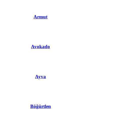
Armut
Avokado
Ayva
Böğürtlen