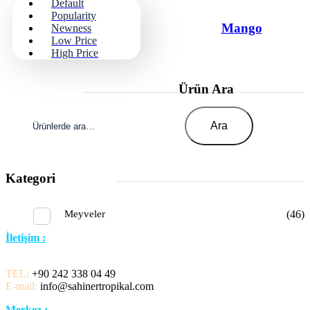
Default
Popularity
Mango
Newness
Low Price
High Price
Ürün Ara
Ara:
Ara
Kategori
Meyveler
(46)
İletişim :
TEL:
+90 242 338 04 49
E-mail:
info@sahinertropikal.com
Merkez :