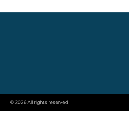
İletişim :
Merkez :
Şahiner Soğuk Hava
Yönetim Antalya Ya
TEL:
+90 242 338 04 49
Toptancı Hal No 83
E-mail:
Kepez / Antalya
info@sahinertropikal.com
© 2026 All rights reserved