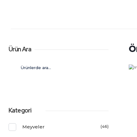
Şahiner Tropikal
Tropikal Meyveler
Ö
Ürün Ara
Ara
Kategori
Meyveler
(46)