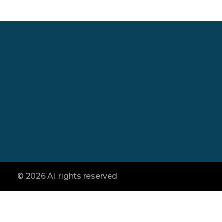
İletişim :
Merkez :
Şahiner Soğuk Hava
Yönetim Antalya Ya
TEL:
+90 242 338 04 49
Toptancı Hal No 83
E-mail:
Kepez / Antalya
info@sahinertropikal.com
© 2026 All rights reserved