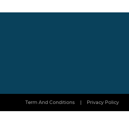
Şube 2 :
 Ve
Şahiner Soğuk Hava Depo Ve
i
Paketleme Tesisi Canbazlarköyü
ddesi
Mahallesi Kanal Sokak Kapı: 10 İç
Kapı No:1 Gürsu / Bursa
Term And Conditions
|
Privacy Policy