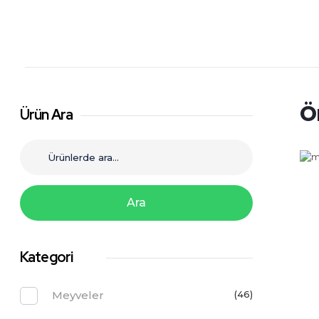
Şahiner Tropikal
Tropikal Meyveler
Ö
Ürün Ara
Ara
Kategori
Meyveler
(46)